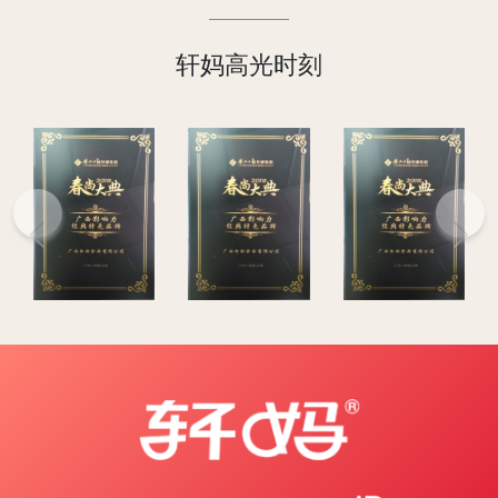
截止2022/8/31
轩妈全渠道累计售出蛋黄酥超4亿
枚！
轩妈高光时刻
2021年11月
轩妈双11圆满收官，雄踞传统糕点类
目TOP1
2021年11月7日
根据轩妈订单系统数据库显示，轩妈
2021年全渠道已累计售出蛋黄酥超
一亿枚
Previous
Next
2021年9月13日
《蛋黄酥》团体标准发布会在广西南
宁召开。此项标准由轩妈提出和牵头
制定，宣告了这一品类正式进入拥有
团体标准的时代
2021年6月
南宁空港新区自动化工厂建成试生