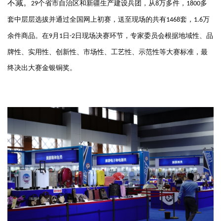
不减。
个省市自治区和新疆生产建设兵团，从
万多件，
多
29
8
1800
套中层层选拔并通过全国网上初赛，送至现场的共有
套，
万
1468
1.6
余件商品。
在
月
日
日现场决赛环节，专家委员会根据地域性、品
9
1
-2
牌性、实用性、创新性、市场性、工艺性、示范性等大赛标准，最
终决出大赛金银铜奖。