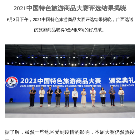
2021中国特色旅游商品大赛评选结果揭晓
月
日下午
，
中国特色旅游商品大赛评选结果揭晓
，
广西选送
9
3
2021
的旅游商品取得
金
银
铜的好成绩
。
3
6
5
据了解，虽然一些地区受到疫情的影响，本届大赛仍然热度